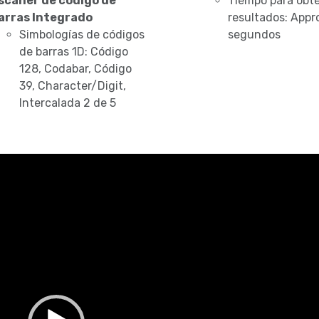
scáner de código de
Tiempo para obt
arras Integrado
resultados: Appr
Simbologías de códigos
segundos
de barras 1D: Código
128, Codabar, Código
39, Character/Digit,
Intercalada 2 de 5