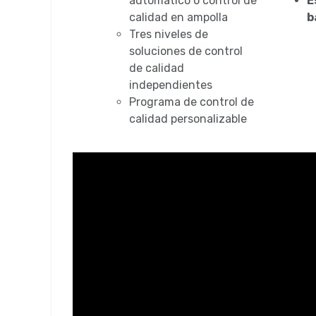
automático o control de
E
calidad en ampolla
b
Tres niveles de
soluciones de control
de calidad
independientes
Programa de control de
calidad personalizable
Reproductor
de
vídeo