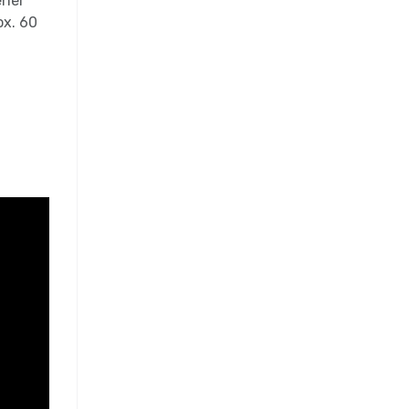
ener
ox. 60