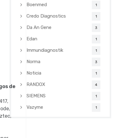
Boenmed
1
Credo Diagnostics
1
Da An Gene
3
Edan
1
Immundiagnostik
1
Norma
3
Noticia
1
RANDOX
4
gos de
SIEMENS
1
417,
Vazyme
1
Code,
ztec,