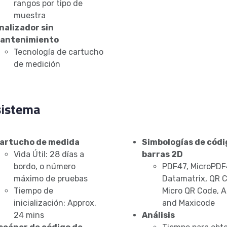
rangos por tipo de
muestra
nalizador sin
antenimiento
Tecnología de cartucho
de medición
sistema
artucho de medida
Simbologías de códi
Vida Útil: 28 días a
barras 2D
bordo, o número
PDF47, MicroPDF
máximo de pruebas
Datamatrix, QR 
Tiempo de
Micro QR Code, A
inicialización: Approx.
and Maxicode
24 mins
Análisis