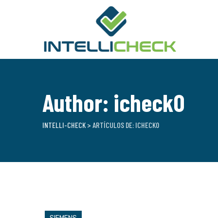
Skip
to
content
Author: icheck0
INTELLI-CHECK
>
ARTÍCULOS DE: ICHECK0