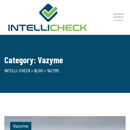
Skip
to
content
Category: Vazyme
INTELLI-CHECK
>
BLOG
>
VAZYME
Vazyme