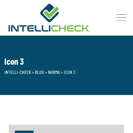
Skip
to
content
Icon 3
INTELLI-CHECK
>
BLOG
>
NORMA
>
ICON 3